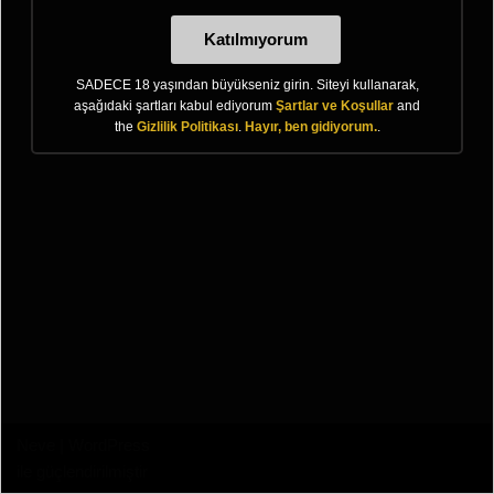
Katılmıyorum
SADECE 18 yaşından büyükseniz girin. Siteyi kullanarak,
aşağıdaki şartları kabul ediyorum
Şartlar ve Koşullar
and
the
Gizlilik Politikası
.
Hayır, ben gidiyorum.
.
Neve
|
WordPress
ile güçlendirilmiştir