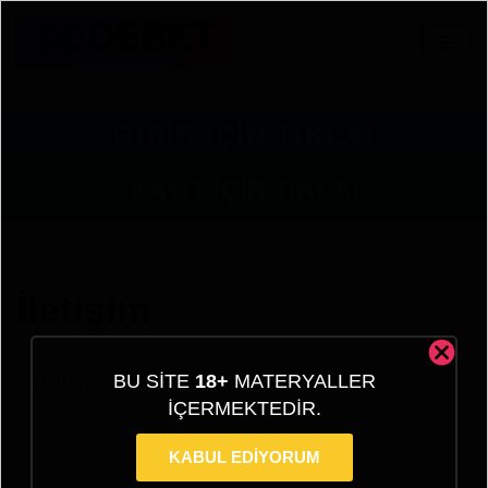
İçeriğe
geç
GİRİŞ İÇİN TIKLA!
KAYIT İÇİN TIKLA!
İletişim
İletişim için aşağıdaki formu doldurunuz.
BU SITE
18+
MATERYALLER
IÇERMEKTEDIR.
KABUL EDİYORUM